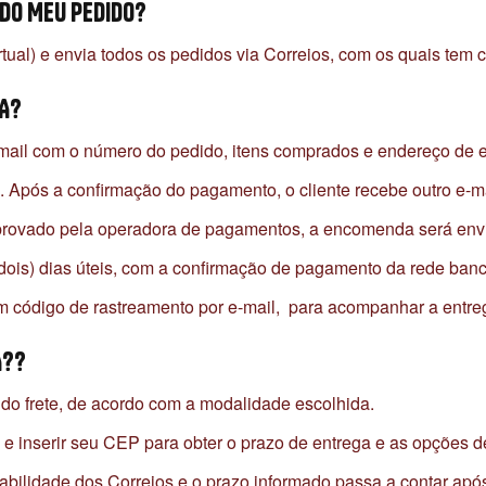
ADO MEU PEDIDO?
ual) e envia todos os pedidos via Correios, com os quais tem c
A?
e-mail com o número do pedido, itens comprados e endereço de e
s. Após a confirmação do pagamento, o cliente recebe outro e-m
aprovado pela operadora de pagamentos, a encomenda será envia
dois) dias úteis, com a confirmação de pagamento da rede banc
 código de rastreamento por e-mail, para acompanhar a entreg
A??
do frete, de acordo com a modalidade escolhida.
 e inserir seu CEP para obter o prazo de entrega e as opções d
nsabilidade dos Correios e o prazo informado passa a contar ap