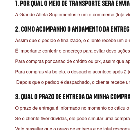
1. POR QUAL O MEIO DE TRANSPORTE SERÁ ENVI
A Grande Atleta Suplementos é um e-commerce (loja virt
2. COMO ACOMPANHO O ANDAMENTO DA ENTREG
Assim que o pedido é finalizado, o cliente recebe um 
É importante conferir o endereço para evitar devoluçõe
Para compras por cartão de crédito ou pix, assim que 
Para compras via boleto, o despacho acontece após 2 (
Depois que o pedido é despachado, o cliente recebe um
3. QUAL O PRAZO DE ENTREGA DA MINHA COMPR
O prazo de entrega é informado no momento do cálculo 
Se o cliente tiver dúvidas, ele pode simular uma compra
Vale ressaltar que o prazo de entrega e de total respo