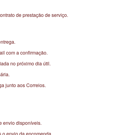
ontrato de prestação de serviço.
ntrega.
ail com a confirmação.
da no próximo dia útil.
ária.
a junto aos Correios.
e envio disponíveis.
ós o envio da encomenda.