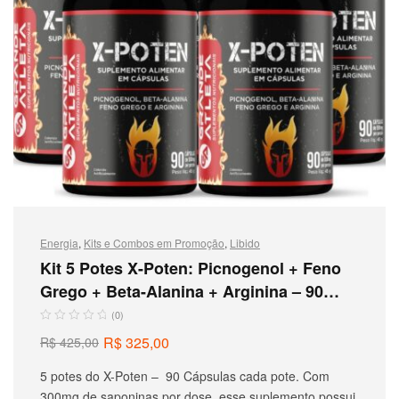
Energia
,
Kits e Combos em Promoção
,
Libido
Kit 5 Potes X-Poten: Picnogenol + Feno
Grego + Beta-Alanina + Arginina – 90
Caps cada
(0)
R$
325,00
R$
425,00
5 potes do X-Poten – 90 Cápsulas cada pote. Com
300mg de saponinas por dose, esse suplemento possui