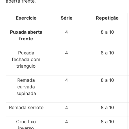
aberta frente.
Exercício
Série
Repetição
Puxada aberta
4
8 a 10
frente
Puxada
4
8 a 10
fechada com
triangulo
Remada
4
8 a 10
curvada
supinada
Remada serrote
4
8 a 10
Crucifixo
4
8 a 10
inverso