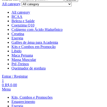
All category
All category
BCAA
Beleza e Saúde
Coenzima Q10
Colágeno com Ácido Hialurônico
Creatina
Energia
Galões de água para Academia
Kits e Combos em Promoção
Libido
Maca Peruana
Massa Muscular
Pré-Treinos
Queimador de gordura
Entrar / Registrar
1
0
R$
0,00
Menu
Kits, Combos e Promoções
Emagrecimento
Energia