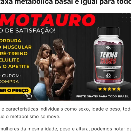
taxa metabólica basal é igual para tod
e características individuais como sexo, idade e peso, to
ue o metabolismo se move.
mulheres da mesma idade, peso e altura, podemos notar q