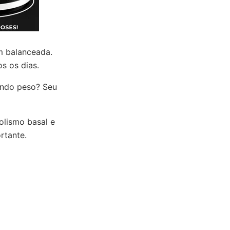
m balanceada.
s os dias.
endo peso? Seu
olismo basal e
rtante.