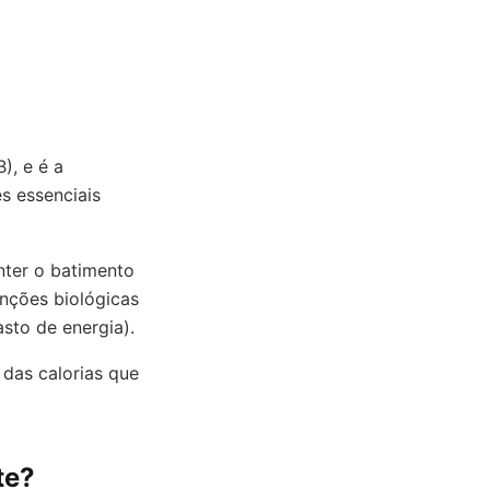
), e é a
s essenciais
nter o batimento
unções biológicas
asto de energia).
das calorias que
te?