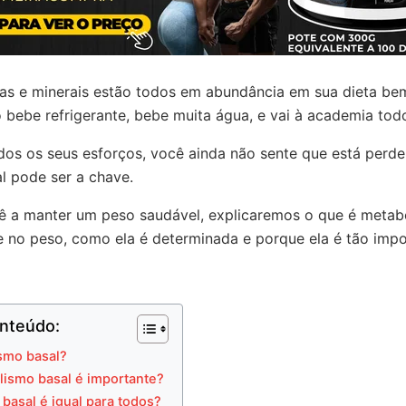
nas e minerais estão todos em abundância em sua dieta be
ebe refrigerante, bebe muita água, e vai à academia todo
dos os seus esforços, você ainda não sente que está perd
l pode ser a chave.
cê a manter um peso saudável, explicaremos o que é metab
e no peso, como ela é determinada e porque ela é tão impo
nteúdo:
smo basal?
lismo basal é importante?
 basal é igual para todos?