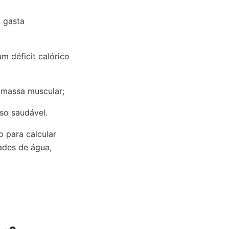
o gasta
m déficit calórico
a massa muscular;
so saudável.
o para calcular
ades de água,