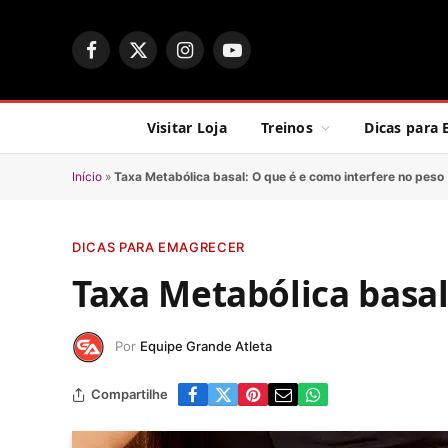
Facebook
X
Instagram
YouTube
(Twitter)
Visitar Loja
Treinos
Dicas para
Início
»
Taxa Metabólica basal: O que é e como interfere no peso
DICAS PARA EMAGRECER
Taxa Metabólica basal
Por
Equipe Grande Atleta
Compartilhe