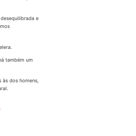
 desequilibrada e
amos
lera.
 há também um
es às dos homens,
ral.
)